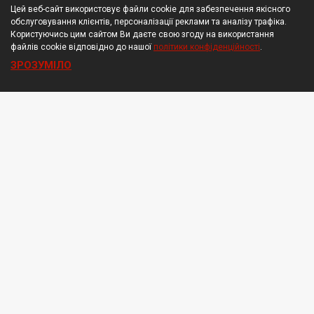
Цей веб-сайт використовує файли cookie для забезпечення якісного
обслуговування клієнтів, персоналізації реклами та аналізу трафіка.
Користуючись цим сайтом Ви даєте свою згоду на використання
файлів cookie відповідно до нашої
політики конфіденційності
.
ЗРОЗУМІЛО
Подарунковий сертифікат
для квест-кімнат Insight Out